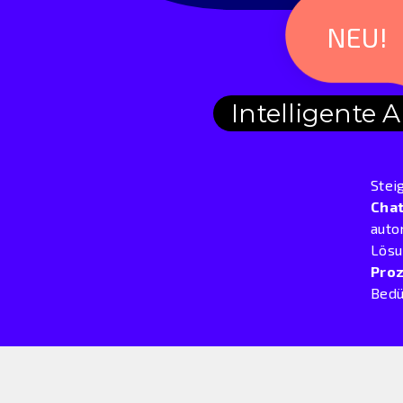
NEU!
Intelligente
Stei
Cha
auto
Lösu
Proz
Bedü