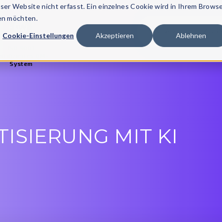
er Website nicht erfasst. Ein einzelnes Cookie wird in Ihrem Brows
den möchten.
START
KUR
Cookie-Einstellungen
Akzeptieren
Ablehnen
ISO 9001
rtifiziertes QM-
System
ISIERUNG MIT KI