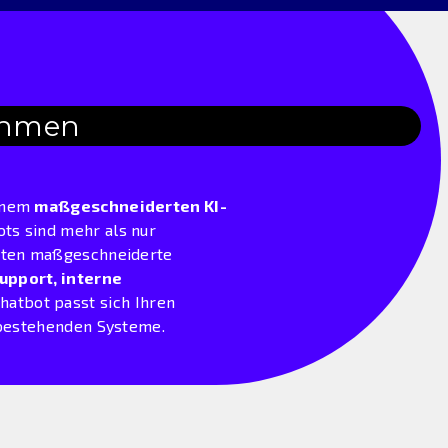
nehmen
einem
maßgeschneiderten KI-
ots sind mehr als nur
ieten maßgeschneiderte
pport, interne
Chatbot passt sich Ihren
e bestehenden Systeme.