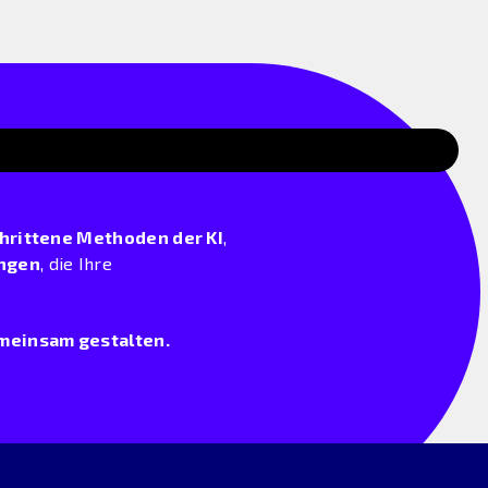
hrittene Methoden der KI
,
ngen
, die Ihre
emeinsam gestalten.