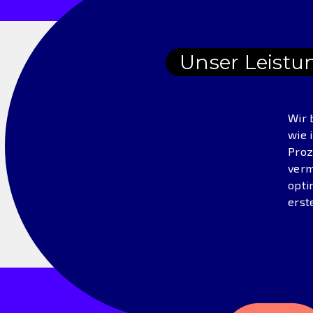
Unser Leistu
Wir 
wie 
Proz
verm
opti
erst