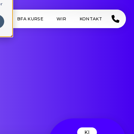
er
SE
BFA KURSE
WIR
KONTAKT
KI