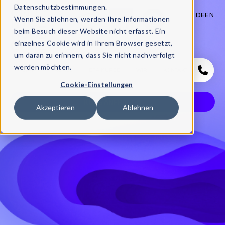
Datenschutzbestimmungen.
DE
EN
Wenn Sie ablehnen, werden Ihre Informationen
beim Besuch dieser Website nicht erfasst. Ein
einzelnes Cookie wird in Ihrem Browser gesetzt,
um daran zu erinnern, dass Sie nicht nachverfolgt
werden möchten.
START
KURSE
BFA KURSE
WIR
KONTAKT
Cookie-Einstellungen
KURS ANFRAGEN
Akzeptieren
Ablehnen