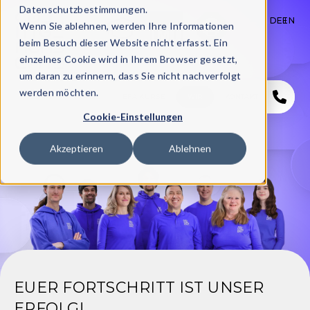
Datenschutzbestimmungen.
DE
EN
Wenn Sie ablehnen, werden Ihre Informationen
beim Besuch dieser Website nicht erfasst. Ein
einzelnes Cookie wird in Ihrem Browser gesetzt,
um daran zu erinnern, dass Sie nicht nachverfolgt
werden möchten.
START
KURSE
BFA KURSE
WIR
KONTAKT
Cookie-Einstellungen
Akzeptieren
Ablehnen
EUER FORTSCHRITT IST UNSER
ERFOLG!