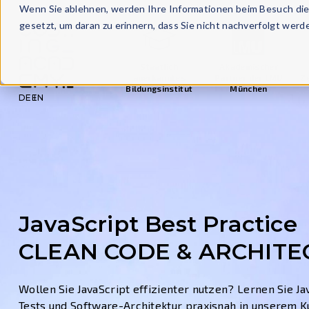
Wenn Sie ablehnen, werden Ihre Informationen beim Besuch dies
gesetzt, um daran zu erinnern, dass Sie nicht nachverfolgt wer
Staatlich
Akademischer
anerkanntes
Partner der LMU
Ze
Bildungsinstitut
München
DE
EN
JavaScript Best Practice
CLEAN CODE & ARCHITE
Wollen Sie JavaScript effizienter nutzen? Lernen Sie Ja
Tests und Software-Architektur praxisnah in unserem Ku