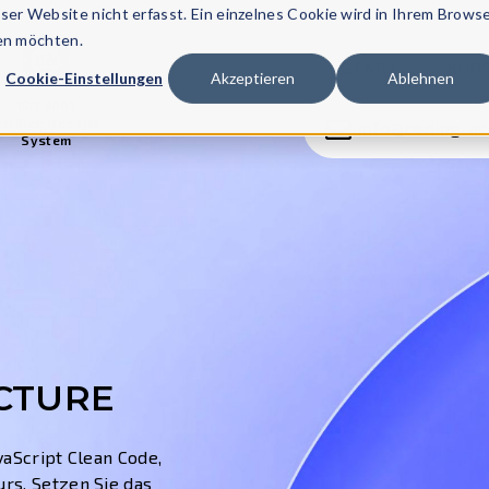
er Website nicht erfasst. Ein einzelnes Cookie wird in Ihrem Brows
den möchten.
START
KUR
Cookie-Einstellungen
Akzeptieren
Ablehnen
ISO 9001
rtifiziertes QM-
info@coding-a
System
CTURE
vaScript Clean Code,
rs. Setzen Sie das