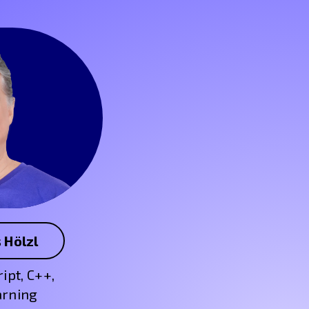
 Hölzl
ipt, C++,
arning