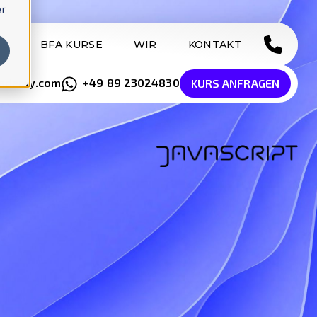
er
SE
BFA KURSE
WIR
KONTAKT
cademy.com
+49 89 23024830
KURS ANFRAGEN