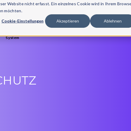
er Website nicht erfasst. Ein einzelnes Cookie wird in Ihrem Brows
den möchten.
START
KUR
Cookie-Einstellungen
Akzeptieren
Ablehnen
ISO 9001
rtifiziertes QM-
System
CHUTZ