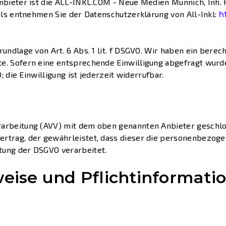
Anbieter ist die ALL-INKL.COM - Neue Medien Münnich, Inh.
ails entnehmen Sie der Datenschutzerklärung von All-Inkl:
ht
rundlage von Art. 6 Abs. 1 lit. f DSGVO. Wir haben ein berec
e. Sofern eine entsprechende Einwilligung abgefragt wurde,
O; die Einwilligung ist jederzeit widerrufbar.
rarbeitung (AVV) mit dem oben genannten Anbieter geschlos
ertrag, der gewährleistet, dass dieser die personenbezo
tung der DSGVO verarbeitet.
eise und Pflicht­informati