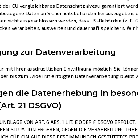
mit der EU vergleichbares Datenschutzniveau garantiert wer
nbezogene Daten an Sicherheitsbehörden herauszugeben, oh
her nicht ausgeschlossen werden, dass US-Behörden (z. B. 
en verarbeiten, auswerten und dauerhaft speichern. Wir h
igung zur Datenverarbeitung
 mit Ihrer ausdrücklichen Einwilligung möglich. Sie können 
 der bis zum Widerruf erfolgten Datenverarbeitung bleibt 
en die Datenerhebung in besond
Art. 21 DSGVO)
LAGE VON ART. 6 ABS. 1 LIT. E ODER F DSGVO ERFOLGT, 
EREN SITUATION ERGEBEN, GEGEN DIE VERARBEITUNG IH
UCH FÜR EIN AUF DIESE BESTIMMUNGEN GESTÜTZTES PROF